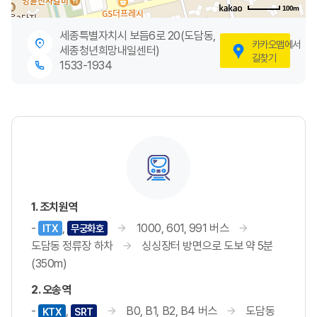
100m
세종특별자치시 보듬6로 20(도담동,
카카오맵에서
세종청년희망내일센터)
길찾기
1533-1934
1. 조치원역
-
,
1000, 601, 991 버스
ITX
무궁화호
도담동 정류장 하차
싱싱장터 방면으로 도보 약 5분
(350m)
2. 오송역
-
,
B0, B1, B2, B4 버스
도담동
KTX
SRT